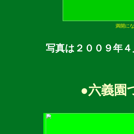
満開に
写真は２００９年４
●六義園