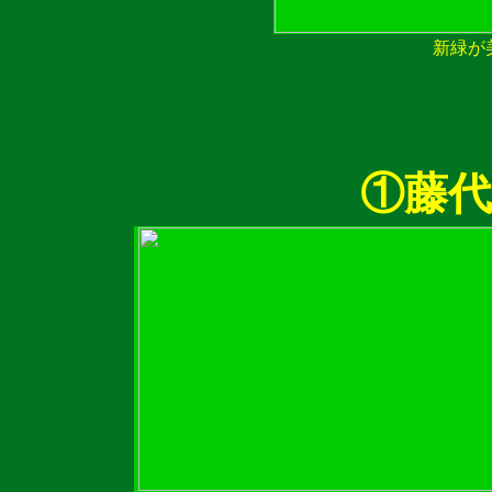
新緑が
①藤