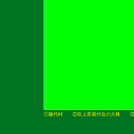
①藤代峠 ②吹上茶屋付近の大株 ③