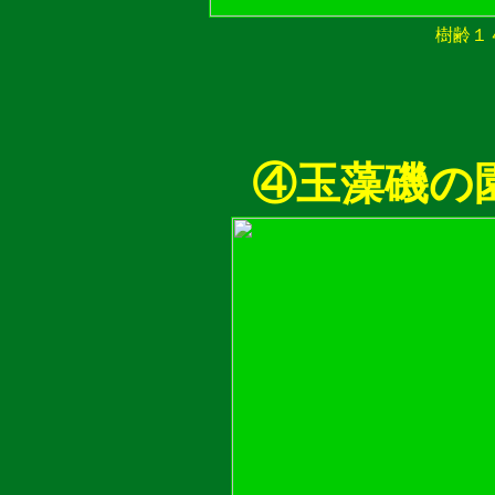
樹齢１
④玉藻磯の