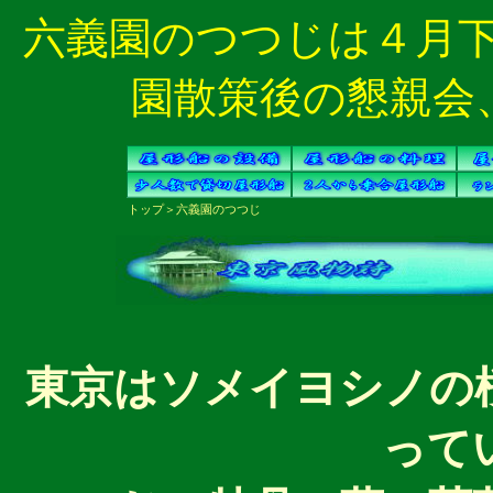
六義園のつつじは４月
園散策後の懇親会
トップ
＞
六義園のつつじ
東京はソメイヨシノの
って