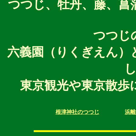
つつじ、牡丹、藤、菖
つつじ
六義園（りくぎえん）
東京観光や東京散歩
根津神社のつつじ
浜離