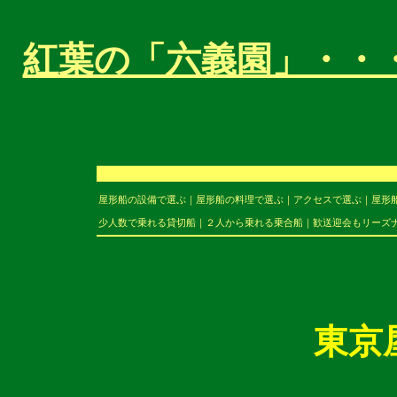
紅葉の「六義園」・・
屋形船の設備で選ぶ
｜
屋形船の料理で選ぶ
｜
アクセスで選ぶ
｜
屋形
少人数で乗れる貸切船
｜
２人から乗れる乗合船
｜
歓送迎会もリーズ
東京