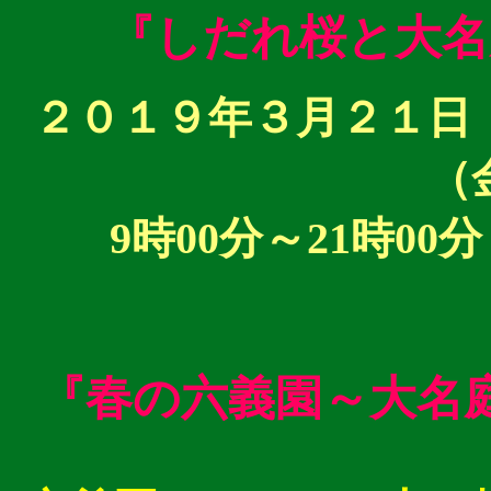
『しだれ桜と大名
２０１９年３月２１日
（
9時00分～21時00
『春の六義園～大名