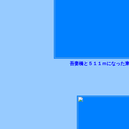
吾妻橋と５１１ｍになった