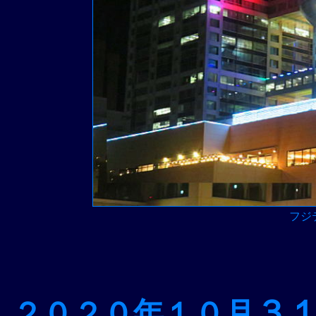
フジ
３
２０２０年１０月